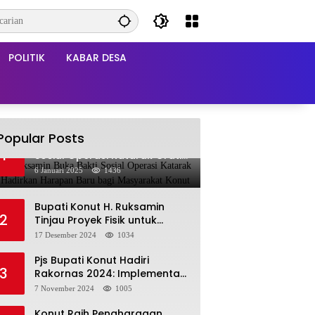
POLITIK
KABAR DESA
Popular Posts
Bupati Ruksamin Buka Bakti
1
Sosial Operasi Katarak Gratis:
Hadirkan Harapan Baru bagi
6 Januari 2025
1436
Masyarakat Konut
Bupati Konut H. Ruksamin
2
Tinjau Proyek Fisik untuk
Pastikan Kesesuaian dengan
17 Desember 2024
1034
Perencanaan
Pjs Bupati Konut Hadiri
3
Rakornas 2024: Implementasi
Asta Cita Menuju Indonesia
7 November 2024
1005
Emas
Konut Raih Penghargaan