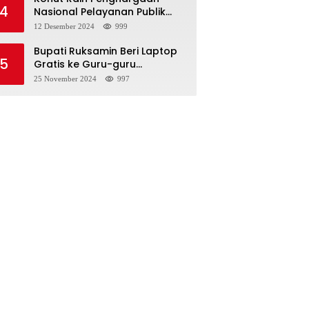
4
Nasional Pelayanan Publik
2024: Bukti Komitmen Menuju
12 Desember 2024
999
Pelayanan Prima
Bupati Ruksamin Beri Laptop
5
Gratis ke Guru-guru
Penggerak di Konut
25 November 2024
997