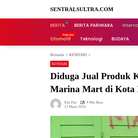
Langsung
SENTRALSULTRA.COM
ke
konten
BERITA
BERITA PARIWARA
Intern
Otomotif
Teknologi
BUDAYA
Beranda
KENDARI
KENDARI
Diduga Jual Produk 
Marina Mart di Kota 
Edy Fiat
4 Min Baca
15 Maret 2024