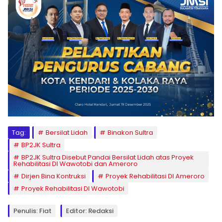
Tag:
Bersilat Lidah
Binakon Sultra
BP2JK Sultra
BP2JK Sultra Disebut Pandai Bersilat Lidah atas Proyek
Rehabilitasi DI Wawotobi dan Ameroro
Dirjen Bina Kontruksi
Proyek Rehabilitasi DI Ameroro
Proyek Rehabilitasi DI Wawotobi
Penulis: Fiat
Editor: Redaksi