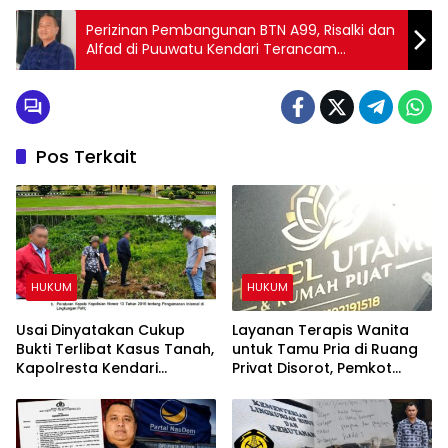
Perizinan Pembangunan BTN A99, Risalki dan
Alfad di Puuwatu Kendari Terancam
Dibekukan
Pos Terkait
HUKUM
HUKUM
Usai Dinyatakan Cukup
Layanan Terapis Wanita
Bukti Terlibat Kasus Tanah,
untuk Tamu Pria di Ruang
Kapolresta Kendari
Privat Disorot, Pemkot
Diminta Copot IPTU PRCY
Kendari Diminta Audit
dari Jabatan
Perizinan Rumah Pijat Utami