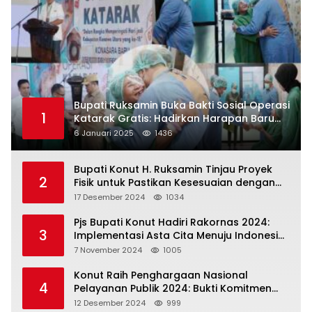
Bupati Ruksamin Buka Bakti Sosial Operasi
1
Katarak Gratis: Hadirkan Harapan Baru
bagi Masyarakat Konut
6 Januari 2025
1436
Bupati Konut H. Ruksamin Tinjau Proyek
2
Fisik untuk Pastikan Kesesuaian dengan
Perencanaan
17 Desember 2024
1034
Pjs Bupati Konut Hadiri Rakornas 2024:
3
Implementasi Asta Cita Menuju Indonesia
Emas
7 November 2024
1005
Konut Raih Penghargaan Nasional
4
Pelayanan Publik 2024: Bukti Komitmen
Menuju Pelayanan Prima
12 Desember 2024
999