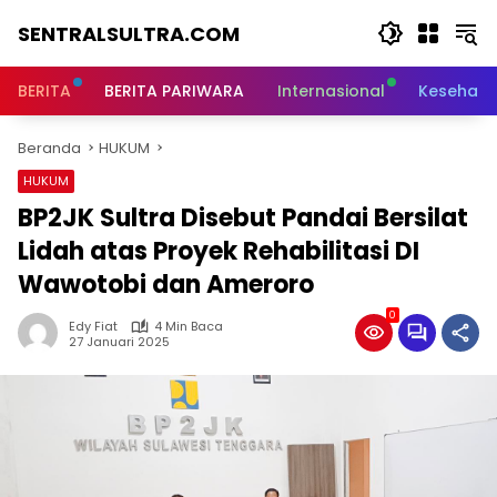
Langsung
SENTRALSULTRA.COM
ke
konten
BERITA
BERITA PARIWARA
Internasional
Kesehata
Beranda
HUKUM
HUKUM
BP2JK Sultra Disebut Pandai Bersilat
Lidah atas Proyek Rehabilitasi DI
Wawotobi dan Ameroro
0
Edy Fiat
4 Min Baca
27 Januari 2025