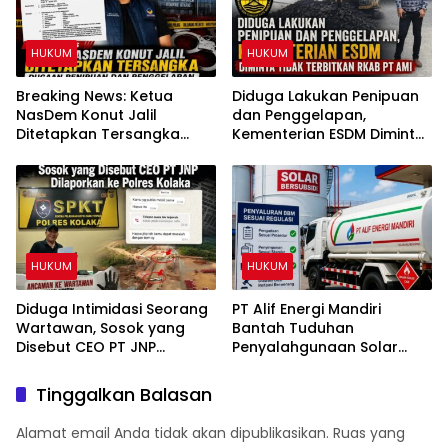
HUKUM
HUKUM
Breaking News: Ketua
Diduga Lakukan Penipuan
NasDem Konut Jalil
dan Penggelapan,
Ditetapkan Tersangka
Kementerian ESDM Diminta
Dugaan Penipuan dan
Tidak Terbitkan RKAB PT
Penggelapan
AMI
HUKUM
HUKUM
Diduga Intimidasi Seorang
PT Alif Energi Mandiri
Wartawan, Sosok yang
Bantah Tuduhan
Disebut CEO PT JNP
Penyalahgunaan Solar
Dilaporkan ke Polres
Subsidi, Tegaskan Seluruh
Kolaka
Operasional Sesuai
Tinggalkan Balasan
Regulasi
Alamat email Anda tidak akan dipublikasikan.
Ruas yang