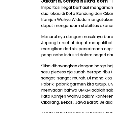
Jakarta, Sentralsultra.com
– 
Importasi Ilegal berhasil mengamank
dua lokasi di Kota Bandung dan Cikar
Komjen Wahyu Widada mengatakan, 
dapat mengancam stabilitas ekono
Menurutnya dengan masuknya baran
Jepang tersebut dapat mengakibatka
merugikan dari sisi penerimaan ne
pengusaha industri dalam negeri d
“Bisa dibayangkan dengan harga baju 
satu piecess aja sudah berapa ribu (r
sangat-sangat murah. Di mana kita b
Pabrik-pabrik garmen kita tutup, UM
menyadari bahwa UMKM adalah salah
kata Komjen Wahyu dalam konferens
Cikarang, Bekasi, Jawa Barat, Selasa