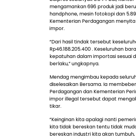
mengamankan 696 produk jadi berupa
handphone, mesin fotokopi dan 5.896
Kementerian Perdagangan menyita 20 
impor.
“Dari hasil tindak tersebut keseluru
Rp46.188.205.400 . Keseluruhan bar
kepatuhan dalam importasi sesuai
berlaku,” ungkapnya.
Mendag mengimbau kepada seluruh p
diselesaikan Bersama. Ia membebe
Perdagangan dan Kementerian Peri
impor illegal tersebut dapat menga
tikar.
“Keinginan kita apalagi nanti pemeri
kita tidak bereskan tentu tidak muda
bereskan industri kita akan tumbuh