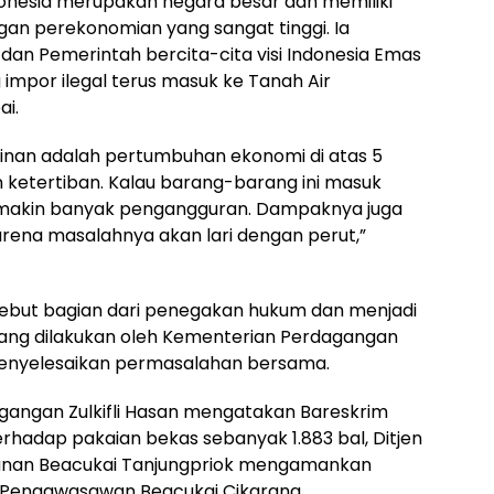
Indonesia merupakan negara besar dan memiliki
an perekonomian yang sangat tinggi. Ia
an Pemerintah bercita-cita visi Indonesia Emas
impor ilegal terus masuk ke Tanah Air
ai.
inan adalah pertumbuhan ekonomi di atas 5
 ketertiban. Kalau barang-barang ini masuk
n, makin banyak pengangguran. Dampaknya juga
arena masalahnya akan lari dengan perut,”
ebut bagian dari penegakan hukum dan menjadi
ang dilakukan oleh Kementerian Perdagangan
 menyelesaikan permasalahan bersama.
gangan Zulkifli Hasan mengatakan Bareskrim
erhadap pakaian bekas sebanyak 1.883 bal, Ditjen
ayanan Beacukai Tanjungpriok mengamankan
r Pengawasawan Beacukai Cikarang