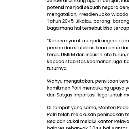
Jenderal bintang tiga ini berujar, 
potensi menjadi sebuah negara deng
mengatakan, Presdien Joko Widodo d
Tahun 2045. Jikalau, barang-barang 
bagaimana hal tersebut bisa tercap
“Karena syarat menjadi negara dom
persen dan stabilitas keamanan dan
terus, UMKM dan industri kita turu
kepada stabilitas keamanan juga. K
tuturnya.
Wahyu mengatakan, penyitaan ters
komitmen Polri mendukung upaya y
dan Satgas Importasi Ilegal untuk
Di tempat yang sama, Menteri Peda
Polri telah melakukan penindakan t
Bea dan Cukai melalui Kantor Pel
balpres sebanyak 3.044 bal, Kanto