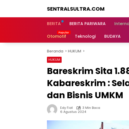
Langsung
SENTRALSULTRA.COM
ke
konten
BERITA
BERITA PARIWARA
Intern
Otomotif
Teknologi
BUDAYA
Beranda
HUKUM
HUKUM
Bareskrim Sita 1.8
Kabareskrim : Sel
dan Bisnis UMKM
Edy Fiat
3 Min Baca
6 Agustus 2024