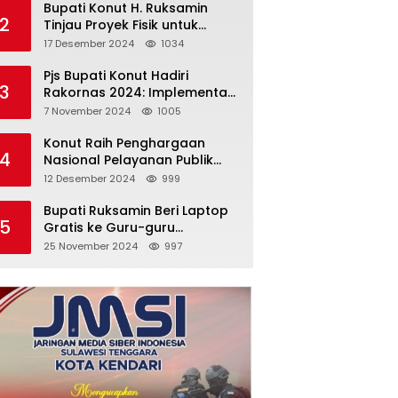
Bupati Konut H. Ruksamin
2
Tinjau Proyek Fisik untuk
Pastikan Kesesuaian dengan
17 Desember 2024
1034
Perencanaan
Pjs Bupati Konut Hadiri
3
Rakornas 2024: Implementasi
Asta Cita Menuju Indonesia
7 November 2024
1005
Emas
Konut Raih Penghargaan
4
Nasional Pelayanan Publik
2024: Bukti Komitmen Menuju
12 Desember 2024
999
Pelayanan Prima
Bupati Ruksamin Beri Laptop
5
Gratis ke Guru-guru
Penggerak di Konut
25 November 2024
997