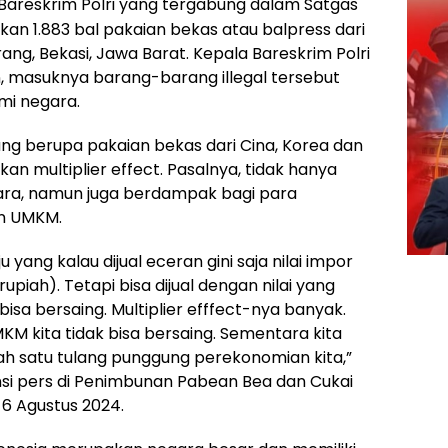
Bareskrim Polri yang tergabung dalam Satgas
an 1.883 bal pakaian bekas atau balpress dari
ang, Bekasi, Jawa Barat. Kepala Bareskrim Polri
masuknya barang-barang illegal tersebut
mi negara.
g berupa pakaian bekas dari Cina, Korea dan
n multiplier effect. Pasalnya, tidak hanya
gara, namun juga berdampak bagi para
an UMKM.
yang kalau dijual eceran gini saja nilai impor
upiah). Tetapi bisa dijual dengan nilai yang
isa bersaing. Multiplier efffect-nya banyak.
KM kita tidak bisa bersaing. Sementara kita
 satu tulang punggung perekonomian kita,”
i pers di Penimbunan Pabean Bea dan Cukai
 6 Agustus 2024.