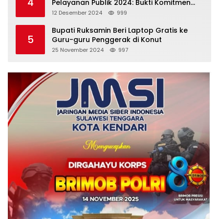
4
Pelayanan Publik 2024: Bukti Komitmen
Menuju Pelayanan Prima
12 Desember 2024
999
Bupati Ruksamin Beri Laptop Gratis ke
5
Guru-guru Penggerak di Konut
25 November 2024
997