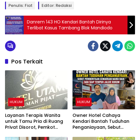
Penulis: Fiat
Editor: Redaksi
Danrem 143 HO Kendari Bantah Dirinya
Terlibat Kasus Tambang Blok Mandiodo
Pos Terkait
HUKUM
HUKUM
Layanan Terapis Wanita
Owner Hotel Cahaya
untuk Tamu Pria di Ruang
Kendari Bantah Tuduhan
Privat Disorot, Pemkot
Penganiayaan, Sebut
Kendari Diminta Audit
Pemberitaan Cemarkan
Perizinan Rumah Pijat Utami
Nama Baik dan Siap