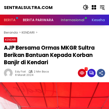
Langsung
SENTRALSULTRA.COM
ke
konten
BERITA
BERITA PARIWARA
Internasional
Kesehata
Beranda
KENDARI
KENDARI
AJP Bersama Ormas MKGR Sultra
Berikan Bantuan Kepada Korban
Banjir di Kendari
5
Edy Fiat
2 Min Baca
8 Maret 2024