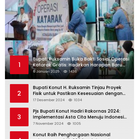
Bupati Ruksamin Buka Bakti Sosial Operasi
1
Katarak Gratis: Hadirkan Harapan Baru
bagi Masyarakat Konut
6 Januari 2025
1436
Bupati Konut H. Ruksamin Tinjau Proyek
2
Fisik untuk Pastikan Kesesuaian dengan
Perencanaan
17 Desember 2024
1034
Pjs Bupati Konut Hadiri Rakornas 2024:
3
Implementasi Asta Cita Menuju Indonesia
Emas
7 November 2024
1005
Konut Raih Penghargaan Nasional