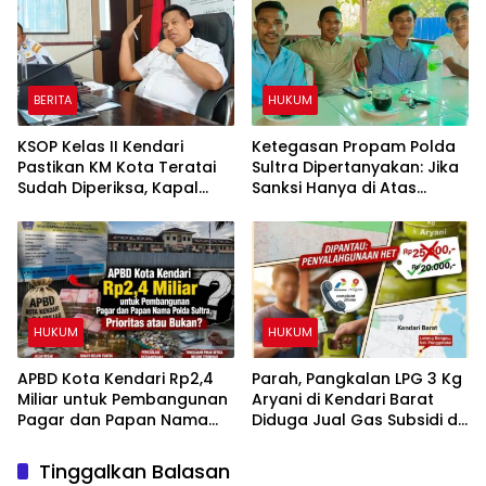
Tempuh Jalur Hukum
BERITA
HUKUM
KSOP Kelas II Kendari
Ketegasan Propam Polda
Pastikan KM Kota Teratai
Sultra Dipertanyakan: Jika
Sudah Diperiksa, Kapal
Sanksi Hanya di Atas
Diizinkan Berlayar Kembali
Kertas, Bagaimana Efek
Jeranya?
HUKUM
HUKUM
APBD Kota Kendari Rp2,4
Parah, Pangkalan LPG 3 Kg
Miliar untuk Pembangunan
Aryani di Kendari Barat
Pagar dan Papan Nama
Diduga Jual Gas Subsidi di
Polda Sultra, Prioritas atau
Atas HET
Bukan?
Tinggalkan Balasan