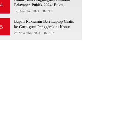
4
Pelayanan Publik 2024: Bukti
Komitmen Menuju Pelayanan Prima
12 Desember 2024
999
Bupati Ruksamin Beri Laptop Gratis
5
ke Guru-guru Penggerak di Konut
25 November 2024
997