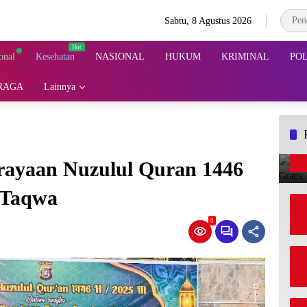
Sabtu, 8 Agustus 2026
onal
Kesehatan
NASIONAL
HUKUM
KRIMINAL
POL
RAGA
Lainnya
erayaan Nuzulul Quran 1446
 Taqwa
0