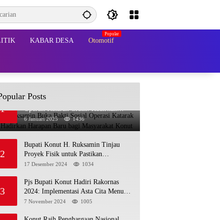
ITIK
KABAR DESA
Otomotif
Popular Posts
Bupati Ruksamin Buka Bakti Sosial
1
Operasi Katarak Gratis: Hadirkan
Harapan Baru bagi Masyarakat Konut
6 Januari 2025
1436
Bupati Konut H. Ruksamin Tinjau
2
Proyek Fisik untuk Pastikan
Kesesuaian dengan Perencanaan
17 Desember 2024
1034
Pjs Bupati Konut Hadiri Rakornas
3
2024: Implementasi Asta Cita Menuju
Indonesia Emas
7 November 2024
1005
Konut Raih Penghargaan Nasional