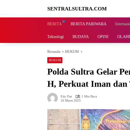
Langsung
SENTRALSULTRA.COM
ke
konten
BERITA
BERITA PARIWARA
Internasi
Teknologi
BUDAYA
OPINI
OLAH
Beranda
HUKUM
HUKUM
Polda Sultra Gelar P
H, Perkuat Iman dan
Edy Fiat
1 Min Baca
16 Maret 2025