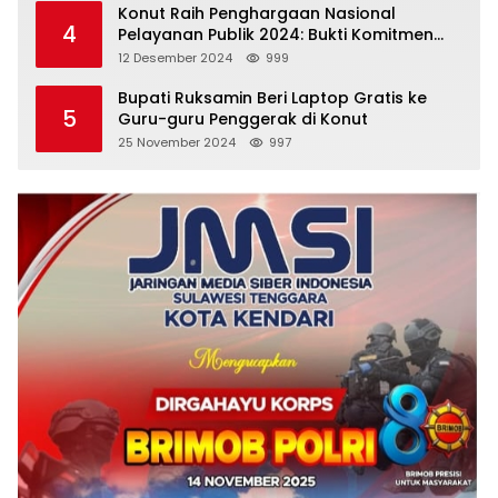
Konut Raih Penghargaan Nasional
4
Pelayanan Publik 2024: Bukti Komitmen
Menuju Pelayanan Prima
12 Desember 2024
999
Bupati Ruksamin Beri Laptop Gratis ke
5
Guru-guru Penggerak di Konut
25 November 2024
997