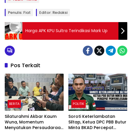
Penulis: Fiat
Editor: Redaksi
Harga APK KPU Sultra Terindikasi Mark Up
Pos Terkait
BERITA
POLITIK
Silaturahmi Akbar Kaum
Soroti Keterlambatan
Wuna, Momentum
Siltap, Ketua DPC PBB Butur
Menyatukan Persaudaraan
Minta BKAD Percepat