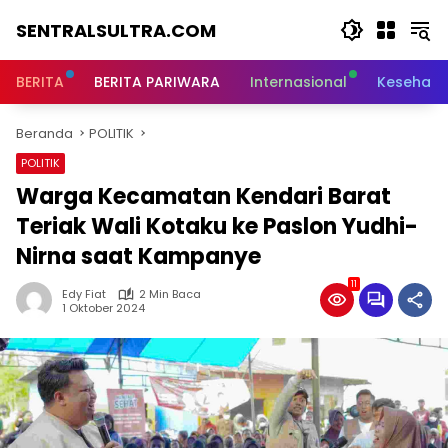
Langsung
SENTRALSULTRA.COM
ke
konten
BERITA
BERITA PARIWARA
Internasional
Kesehata
Beranda
POLITIK
POLITIK
Warga Kecamatan Kendari Barat
Teriak Wali Kotaku ke Paslon Yudhi-
Nirna saat Kampanye
11
Edy Fiat
2 Min Baca
1 Oktober 2024