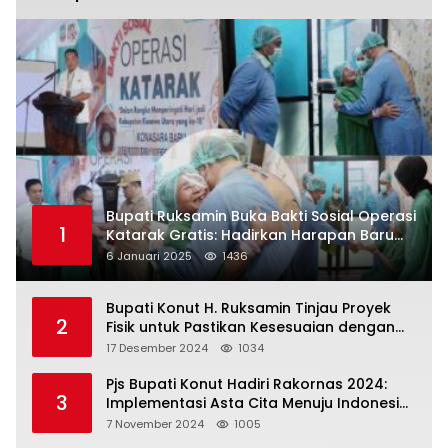
Bupati Ruksamin Buka Bakti Sosial Operasi
1
Katarak Gratis: Hadirkan Harapan Baru
bagi Masyarakat Konut
6 Januari 2025
1436
Bupati Konut H. Ruksamin Tinjau Proyek
2
Fisik untuk Pastikan Kesesuaian dengan
Perencanaan
17 Desember 2024
1034
Pjs Bupati Konut Hadiri Rakornas 2024:
3
Implementasi Asta Cita Menuju Indonesia
Emas
7 November 2024
1005