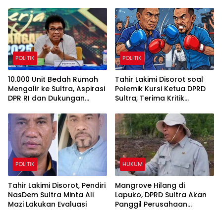
dan Melestarikan Budaya
Penyelesaian
Muna
POLITIK
POLITIK
10.000 Unit Bedah Rumah
Tahir Lakimi Disorot soal
Mengalir ke Sultra, Aspirasi
Polemik Kursi Ketua DPRD
DPR RI dan Dukungan
Sultra, Terima Kritik
Pemda Jadi Penggerak
sebagai Bahan Evaluasi
Utama
Internal NasDem
POLITIK
HUKUM
Tahir Lakimi Disorot, Pendiri
Mangrove Hilang di
NasDem Sultra Minta Ali
Lapuko, DPRD Sultra Akan
Mazi Lakukan Evaluasi
Panggil Perusahaan
Galangan Kapal