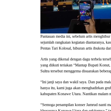
Pantauan media ini, sebelum artis menghibur
sejumlah rangkaian kegiatan diantaranya, ka
Pentas Tari Kolosal, hiburan artis ibukota da
Artis yang dikenal dengan dagu terbela ter
yang diikuti teriakan “Mantap Bupati Konut
Sultra tersebut menggema disuarakan bebera
“Ini janji saya dan wakil saya. Dan pada mala
hanya itu, kami juga akan menghadirkan gru
kabupaten Konawe Utara. Nantikan malam n
“Semoga penampilan konser Jamrud nanti m
khususnya Konawe Utara dan sekitarnya,” 