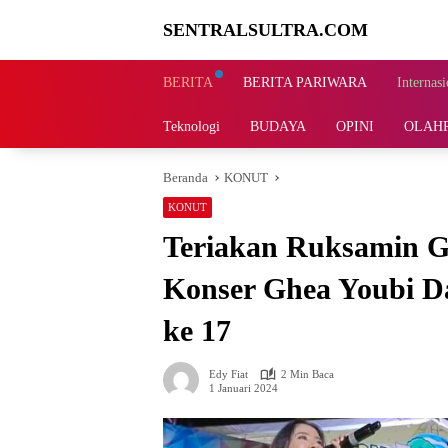
Langsung
SENTRALSULTRA.COM
ke
konten
BERITA
BERITA PARIWARA
Internasi
Teknologi
BUDAYA
OPINI
OLAH
Beranda
KONUT
KONUT
Teriakan Ruksamin G
Konser Ghea Youbi 
ke 17
Edy Fiat
2 Min Baca
1 Januari 2024