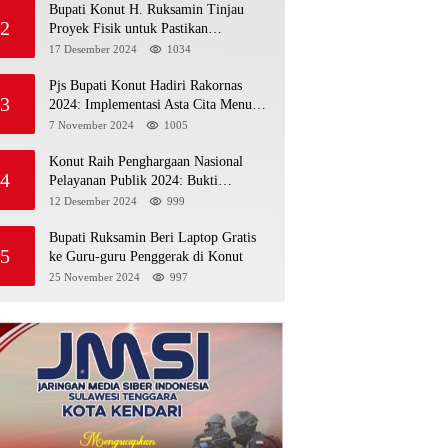
Bupati Konut H. Ruksamin Tinjau
2
Proyek Fisik untuk Pastikan
Kesesuaian dengan Perencanaan
17 Desember 2024
1034
Pjs Bupati Konut Hadiri Rakornas
3
2024: Implementasi Asta Cita Menuju
Indonesia Emas
7 November 2024
1005
Konut Raih Penghargaan Nasional
4
Pelayanan Publik 2024: Bukti
Komitmen Menuju Pelayanan Prima
12 Desember 2024
999
Bupati Ruksamin Beri Laptop Gratis
5
ke Guru-guru Penggerak di Konut
25 November 2024
997