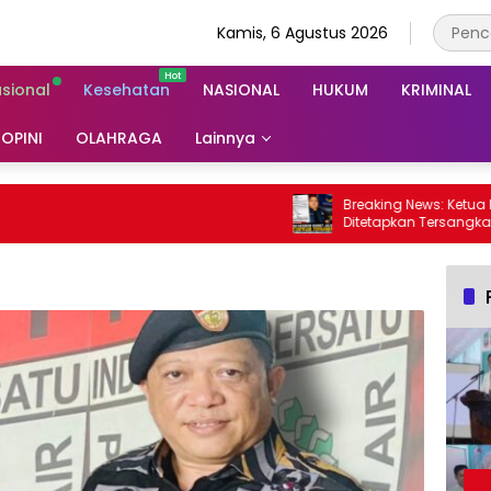
Kamis, 6 Agustus 2026
asional
Kesehatan
NASIONAL
HUKUM
KRIMINAL
OPINI
OLAHRAGA
Lainnya
Breaking News: Ketua NasDem K
Ditetapkan Tersangka Dugaan
dan Penggelapan