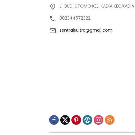
Jl. BUDI UTOMO KEL. KADIA KEC.KADI
082344572322
sentralsultra@gmail.com