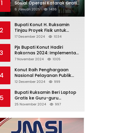
1
Sosial Operasi Katarak Gratis:
Hadirkan Harapan Baru bagi
6 Januari 2025
1436
Masyarakat Konut
Bupati Konut H. Ruksamin
2
Tinjau Proyek Fisik untuk
Pastikan Kesesuaian dengan
17 Desember 2024
1034
Perencanaan
Pjs Bupati Konut Hadiri
3
Rakornas 2024: Implementasi
Asta Cita Menuju Indonesia
7 November 2024
1005
Emas
Konut Raih Penghargaan
4
Nasional Pelayanan Publik
2024: Bukti Komitmen Menuju
12 Desember 2024
999
Pelayanan Prima
Bupati Ruksamin Beri Laptop
5
Gratis ke Guru-guru
Penggerak di Konut
25 November 2024
997