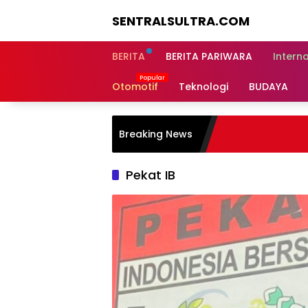
Langsung
SENTRALSULTRA.COM
ke
konten
BERITA
BERITA PARIWARA
Intern
Otomotif
Teknologi
BUDAYA
Breaking News
Pekat IB