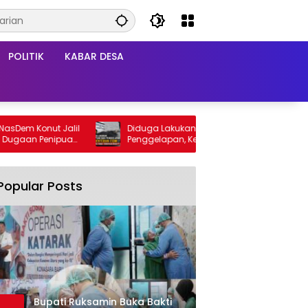
POLITIK
KABAR DESA
onut Jalil
Diduga Lakukan Penipuan dan
 Penipuan
Penggelapan, Kementerian ESDM Diminta
Tidak Terbitkan RKAB PT AMI
Popular Posts
Bupati Ruksamin Buka Bakti