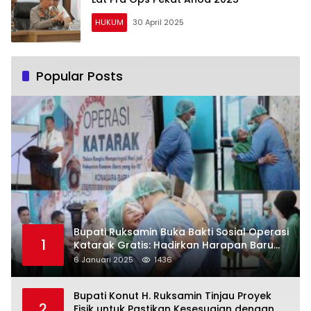
HUKUM
30 April 2025
Popular Posts
Bupati Ruksamin Buka Bakti Sosial Operasi
1
Katarak Gratis: Hadirkan Harapan Baru
bagi Masyarakat Konut
6 Januari 2025
1436
Bupati Konut H. Ruksamin Tinjau Proyek
2
Fisik untuk Pastikan Kesesuaian dengan