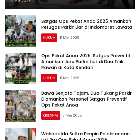
dan Barang Bukti Diamankan
12 Mei 2025
Satgas Ops Pekat Anoa 2025 Amankan
Petugas Parkir Liar di Indomaret Lawata
HUKUM
11 Mei 2025
Ops Pekat Anoa 2025: Satgas Preventif
Amankan Juru Parkir Liar di Dua Titik
Rawan di Kota Kendari
HUKUM
11 Mei 2025
Bawa Senjata Tajam, Dua Tukang Parkir
Diamankan Personel Satgas Preventif
Ops Pekat Anoa
KRIMINAL
8 Mei 2025
Wakapolda Sultra Pimpin Pelaksanaan
Lat Pra Ops Pekat Anoa 2025