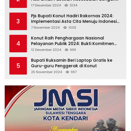
Perencanaan
17 Desember 2024
1034
Pjs Bupati Konut Hadiri Rakornas 2024:
3
Implementasi Asta Cita Menuju Indonesia
Emas
7 November 2024
1005
Konut Raih Penghargaan Nasional
4
Pelayanan Publik 2024: Bukti Komitmen
Menuju Pelayanan Prima
12 Desember 2024
999
Bupati Ruksamin Beri Laptop Gratis ke
5
Guru-guru Penggerak di Konut
25 November 2024
997