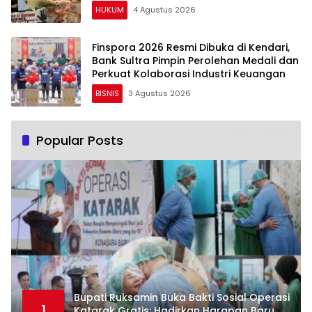
HUKUM
4 Agustus 2026
Finspora 2026 Resmi Dibuka di Kendari,
Bank Sultra Pimpin Perolehan Medali dan
Perkuat Kolaborasi Industri Keuangan
BISNIS
3 Agustus 2026
Popular Posts
Bupati Ruksamin Buka Bakti Sosial Operasi
1
Katarak Gratis: Hadirkan Harapan Baru