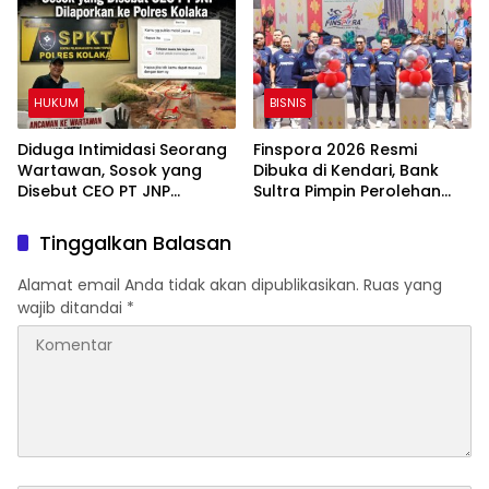
HUKUM
BISNIS
Diduga Intimidasi Seorang
Finspora 2026 Resmi
Wartawan, Sosok yang
Dibuka di Kendari, Bank
Disebut CEO PT JNP
Sultra Pimpin Perolehan
Dilaporkan ke Polres
Medali dan Perkuat
Kolaka
Kolaborasi Industri
Tinggalkan Balasan
Keuangan
Alamat email Anda tidak akan dipublikasikan.
Ruas yang
wajib ditandai
*