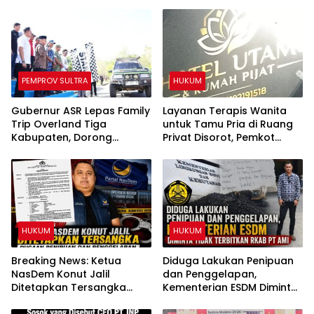
PEMPROV SULTRA
HUKUM
Gubernur ASR Lepas Family
Layanan Terapis Wanita
Trip Overland Tiga
untuk Tamu Pria di Ruang
Kabupaten, Dorong
Privat Disorot, Pemkot
Pariwisata dan UMKM
Kendari Diminta Audit
Sultra Makin Berkembang
Perizinan Rumah Pijat Utami
HUKUM
HUKUM
Breaking News: Ketua
Diduga Lakukan Penipuan
NasDem Konut Jalil
dan Penggelapan,
Ditetapkan Tersangka
Kementerian ESDM Diminta
Dugaan Penipuan dan
Tidak Terbitkan RKAB PT
Penggelapan
AMI