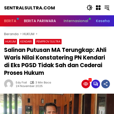
Langsung
SENTRALSULTRA.COM
ke
konten
BERITA
BERITA PARIWARA
Internasional
Kesehata
Beranda
HUKUM
HUKUM
KENDARI
PEMPROV SULTRA
Salinan Putusan MA Terungkap: Ahli
Waris Nilai Konstatering PN Kendari
di Eks PGSD Tidak Sah dan Cederai
Proses Hukum
0
Edy Fiat
3 Min Baca
24 November 2025