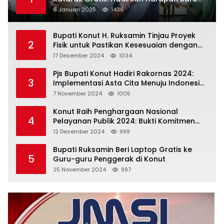
bagi Masyarakat Konut
6 Januari 2025
1436
Bupati Konut H. Ruksamin Tinjau Proyek
2
Fisik untuk Pastikan Kesesuaian dengan
Perencanaan
17 Desember 2024
1034
Pjs Bupati Konut Hadiri Rakornas 2024:
3
Implementasi Asta Cita Menuju Indonesia
Emas
7 November 2024
1005
Konut Raih Penghargaan Nasional
4
Pelayanan Publik 2024: Bukti Komitmen
Menuju Pelayanan Prima
12 Desember 2024
999
Bupati Ruksamin Beri Laptop Gratis ke
5
Guru-guru Penggerak di Konut
25 November 2024
997