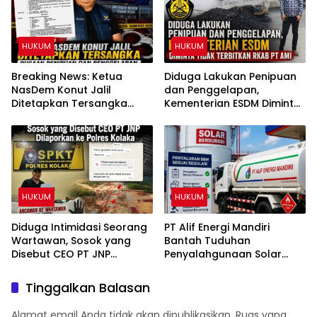
HUKUM
HUKUM
Breaking News: Ketua
Diduga Lakukan Penipuan
NasDem Konut Jalil
dan Penggelapan,
Ditetapkan Tersangka
Kementerian ESDM Diminta
Dugaan Penipuan dan
Tidak Terbitkan RKAB PT
Penggelapan
AMI
HUKUM
HUKUM
Diduga Intimidasi Seorang
PT Alif Energi Mandiri
Wartawan, Sosok yang
Bantah Tuduhan
Disebut CEO PT JNP
Penyalahgunaan Solar
Dilaporkan ke Polres
Subsidi, Tegaskan Seluruh
Kolaka
Operasional Sesuai
Tinggalkan Balasan
Regulasi
Alamat email Anda tidak akan dipublikasikan.
Ruas yang