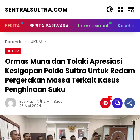
Langsung
SENTRALSULTRA.COM
ke
konten
BERITA
BERITA PARIWARA
Internasional
Kesehata
Beranda
HUKUM
HUKUM
Ormas Muna dan Tolaki Apresiasi
Kesigapan Polda Sultra Untuk Redam
Pergerakan Massa Terkait Kasus
Penghinaan Suku
16
Edy Fiat
2 Min Baca
28 Mei 2024