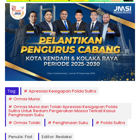
Tag:
Apresiasi Kesigapan Polda Sultra
Ormas Muna
Ormas Muna dan Tolaki Apresiasi Kesigapan Polda
Sultra Untuk Redam Pergerakan Massa Terkait Kasus
Penghinaan Suku
Ormas Tolaki
Penghinaan Suku
Polda Sultra
Penulis: Fiat
Editor: Redaksi