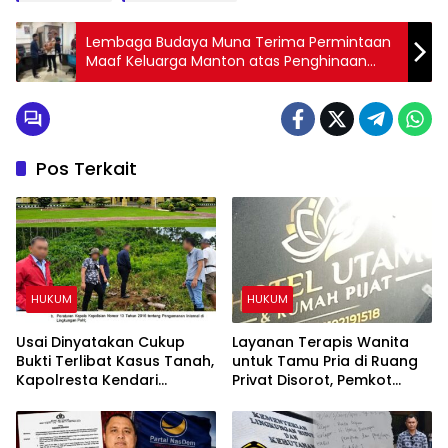
Lembaga Budaya Muna Terima Permintaan
Maaf Keluarga Manton atas Penghinaan
Suku di Tiktok
Pos Terkait
HUKUM
HUKUM
Usai Dinyatakan Cukup
Layanan Terapis Wanita
Bukti Terlibat Kasus Tanah,
untuk Tamu Pria di Ruang
Kapolresta Kendari
Privat Disorot, Pemkot
Diminta Copot IPTU PRCY
Kendari Diminta Audit
dari Jabatan
Perizinan Rumah Pijat Utami