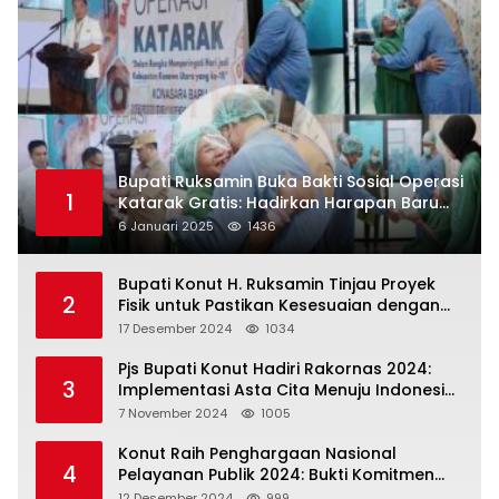
Bupati Ruksamin Buka Bakti Sosial Operasi
1
Katarak Gratis: Hadirkan Harapan Baru
bagi Masyarakat Konut
6 Januari 2025
1436
Bupati Konut H. Ruksamin Tinjau Proyek
2
Fisik untuk Pastikan Kesesuaian dengan
Perencanaan
17 Desember 2024
1034
Pjs Bupati Konut Hadiri Rakornas 2024:
3
Implementasi Asta Cita Menuju Indonesia
Emas
7 November 2024
1005
Konut Raih Penghargaan Nasional
4
Pelayanan Publik 2024: Bukti Komitmen
Menuju Pelayanan Prima
12 Desember 2024
999