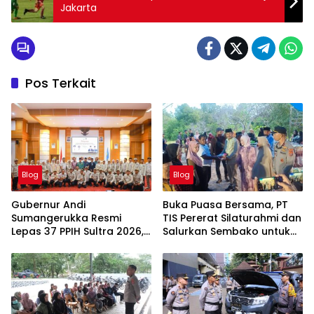
Jakarta
Pos Terkait
Blog
Blog
Gubernur Andi
Buka Puasa Bersama, PT
Sumangerukka Resmi
TIS Pererat Silaturahmi dan
Lepas 37 PPIH Sultra 2026,
Salurkan Sembako untuk
Tekankan Pelayanan
Warga Lingkar Tambang
Profesional dan Humanis