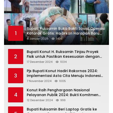
Bupati Ruksamin Buka Bakti Sosial Operasi
1
Katarak Gratis: Hadirkan Harapan Baru
bagi Masyarakat Konut
6 Januari 2025
1436
Bupati Konut H. Ruksamin Tinjau Proyek
2
Fisik untuk Pastikan Kesesuaian dengan
Perencanaan
17 Desember 2024
1034
Pjs Bupati Konut Hadiri Rakornas 2024:
3
Implementasi Asta Cita Menuju Indonesia
Emas
7 November 2024
1005
Konut Raih Penghargaan Nasional
4
Pelayanan Publik 2024: Bukti Komitmen
Menuju Pelayanan Prima
12 Desember 2024
999
Bupati Ruksamin Beri Laptop Gratis ke