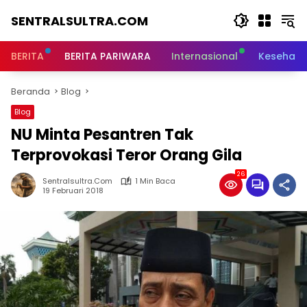
Langsung
SENTRALSULTRA.COM
ke
konten
BERITA
BERITA PARIWARA
Internasional
Kesehata
Beranda
Blog
Blog
NU Minta Pesantren Tak
Terprovokasi Teror Orang Gila
26
Sentralsultra.com
1 Min Baca
19 Februari 2018