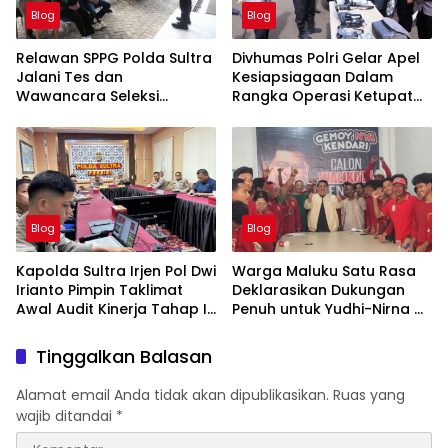
Blog
Blog
Relawan SPPG Polda Sultra
Divhumas Polri Gelar Apel
Jalani Tes dan
Kesiapsiagaan Dalam
Wawancara Seleksi
Rangka Operasi Ketupat
Bersama Badan Gizi
2025
Nasional Daerah
Blog
Blog
Kapolda Sultra Irjen Pol Dwi
Warga Maluku Satu Rasa
Irianto Pimpin Taklimat
Deklarasikan Dukungan
Awal Audit Kinerja Tahap I
Penuh untuk Yudhi-Nirna di
Tahun 2025
Pilwali Kota Kendari
Tinggalkan Balasan
Alamat email Anda tidak akan dipublikasikan.
Ruas yang
wajib ditandai
*