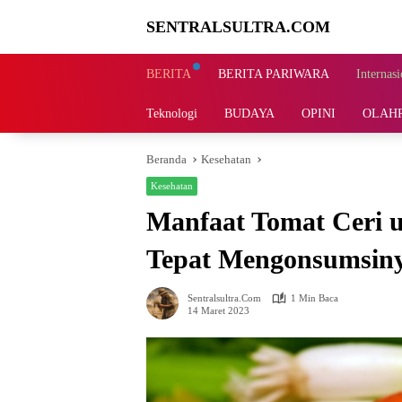
Langsung
SENTRALSULTRA.COM
ke
konten
BERITA
BERITA PARIWARA
Internasi
Teknologi
BUDAYA
OPINI
OLAH
Beranda
Kesehatan
Kesehatan
Manfaat Tomat Ceri 
Tepat Mengonsumsin
Sentralsultra.com
1 Min Baca
14 Maret 2023