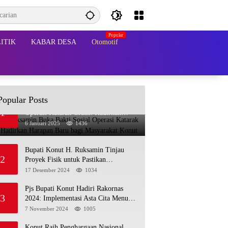
ITIK
KABAR DESA
Otomotif
Popular Posts
Bupati Ruksamin Buka Bakti Sosial
1
Operasi Katarak Gratis: Hadirkan
Harapan Baru bagi Masyarakat Konut
6 Januari 2025
1436
Bupati Konut H. Ruksamin Tinjau
2
Proyek Fisik untuk Pastikan
Kesesuaian dengan Perencanaan
17 Desember 2024
1034
Pjs Bupati Konut Hadiri Rakornas
3
2024: Implementasi Asta Cita Menuju
Indonesia Emas
7 November 2024
1005
Konut Raih Penghargaan Nasional