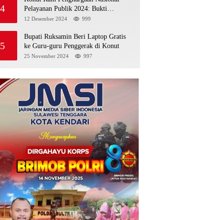
4
Pelayanan Publik 2024: Bukti
Komitmen Menuju Pelayanan Prima
12 Desember 2024
999
Bupati Ruksamin Beri Laptop Gratis
5
ke Guru-guru Penggerak di Konut
25 November 2024
997