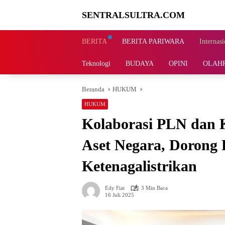
Langsung
SENTRALSULTRA.COM
ke
konten
BERITA
BERITA PARIWARA
Internasi
Teknologi
BUDAYA
OPINI
OLAH
Beranda
HUKUM
HUKUM
Kolaborasi PLN dan K
Aset Negara, Dorong
Ketenagalistrikan
Edy Fiat
3 Min Baca
16 Juli 2025