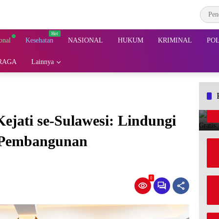
onal
Kesehatan
NASIONAL
HUKUM
KRIMINAL
POL
RAGA
Lainnya
ejati se-Sulawesi: Lindungi
 Pembangunan
0