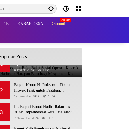
ITIK
KABAR DESA
Otomotif
Popular Posts
Bupati Ruksamin Buka Bakti Sosial
1
Operasi Katarak Gratis: Hadirkan
Harapan Baru bagi Masyarakat Konut
6 Januari 2025
1436
Bupati Konut H. Ruksamin Tinjau
2
Proyek Fisik untuk Pastikan
Kesesuaian dengan Perencanaan
17 Desember 2024
1034
Pjs Bupati Konut Hadiri Rakornas
3
2024: Implementasi Asta Cita Menuju
Indonesia Emas
7 November 2024
1005
Konut Raih Penghargaan Nasional