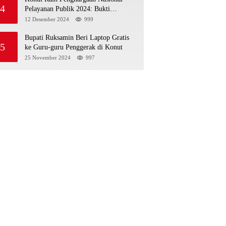
4
Pelayanan Publik 2024: Bukti
Komitmen Menuju Pelayanan Prima
12 Desember 2024
999
Bupati Ruksamin Beri Laptop Gratis
5
ke Guru-guru Penggerak di Konut
25 November 2024
997