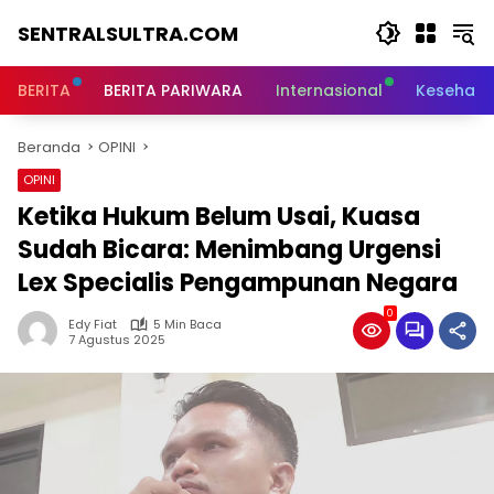
Langsung
SENTRALSULTRA.COM
ke
konten
BERITA
BERITA PARIWARA
Internasional
Kesehata
Beranda
OPINI
OPINI
Ketika Hukum Belum Usai, Kuasa
Sudah Bicara: Menimbang Urgensi
Lex Specialis Pengampunan Negara
0
Edy Fiat
5 Min Baca
7 Agustus 2025