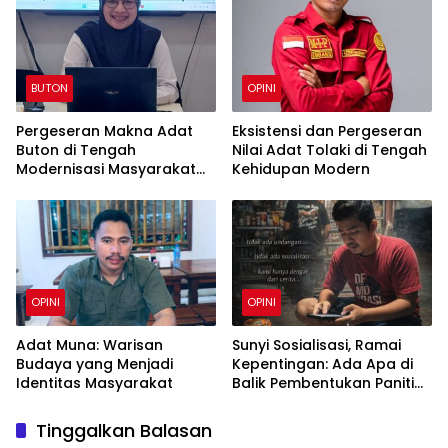
BUTON
OPINI
Pergeseran Makna Adat
Eksistensi dan Pergeseran
Buton di Tengah
Nilai Adat Tolaki di Tengah
Modernisasi Masyarakat
Kehidupan Modern
Kesultanan
OPINI
OPINI
Adat Muna: Warisan
Sunyi Sosialisasi, Ramai
Budaya yang Menjadi
Kepentingan: Ada Apa di
Identitas Masyarakat
Balik Pembentukan Panitia
BPD Desa Barana?
Tinggalkan Balasan