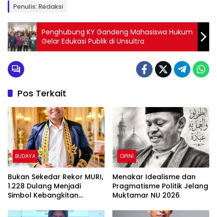
Penulis: Redaksi
Penghubung KY Gandeng Mahasiswa Hukum
Gelar Edukasi Publik di Unsultra
Pos Terkait
BUDAYA
OPINI
Bukan Sekedar Rekor MURI,
Menakar Idealisme dan
1.228 Dulang Menjadi
Pragmatisme Politik Jelang
Simbol Kebangkitan
Muktamar NU 2026
Masyarakat Muna