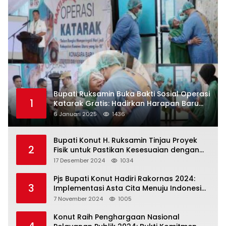
Bupati Ruksamin Buka Bakti Sosial Operasi
1
Katarak Gratis: Hadirkan Harapan Baru
bagi Masyarakat Konut
6 Januari 2025
1436
Bupati Konut H. Ruksamin Tinjau Proyek
2
Fisik untuk Pastikan Kesesuaian dengan
Perencanaan
17 Desember 2024
1034
Pjs Bupati Konut Hadiri Rakornas 2024:
3
Implementasi Asta Cita Menuju Indonesia
Emas
7 November 2024
1005
Konut Raih Penghargaan Nasional