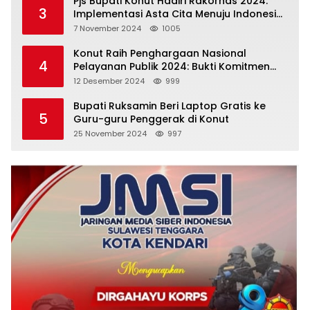
Pjs Bupati Konut Hadiri Rakornas 2024:
3
Implementasi Asta Cita Menuju Indonesia
Emas
7 November 2024
1005
Konut Raih Penghargaan Nasional
4
Pelayanan Publik 2024: Bukti Komitmen
Menuju Pelayanan Prima
12 Desember 2024
999
Bupati Ruksamin Beri Laptop Gratis ke
5
Guru-guru Penggerak di Konut
25 November 2024
997