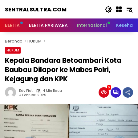
Langsung
SENTRALSULTRA.COM
ke
konten
BERITA
BERITA PARIWARA
Internasional
Kesehata
Beranda
HUKUM
HUKUM
Kepala Bandara Betoambari Kota
Baubau Dilapor ke Mabes Polri,
Kejagung dan KPK
0
Edy Fiat
4 Min Baca
4 Februari 2025