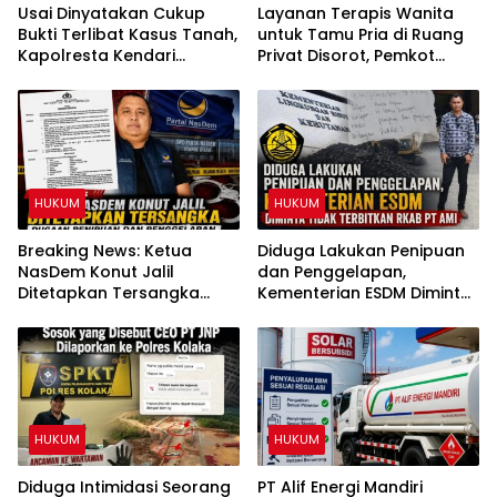
Usai Dinyatakan Cukup
Layanan Terapis Wanita
Bukti Terlibat Kasus Tanah,
untuk Tamu Pria di Ruang
Kapolresta Kendari
Privat Disorot, Pemkot
Diminta Copot IPTU PRCY
Kendari Diminta Audit
dari Jabatan
Perizinan Rumah Pijat Utami
HUKUM
HUKUM
Breaking News: Ketua
Diduga Lakukan Penipuan
NasDem Konut Jalil
dan Penggelapan,
Ditetapkan Tersangka
Kementerian ESDM Diminta
Dugaan Penipuan dan
Tidak Terbitkan RKAB PT
Penggelapan
AMI
HUKUM
HUKUM
Diduga Intimidasi Seorang
PT Alif Energi Mandiri