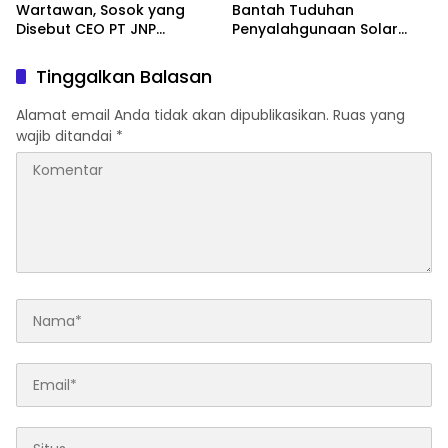
Wartawan, Sosok yang
Bantah Tuduhan
Disebut CEO PT JNP
Penyalahgunaan Solar
Dilaporkan ke Polres
Subsidi, Tegaskan Seluruh
Kolaka
Operasional Sesuai
Tinggalkan Balasan
Regulasi
Alamat email Anda tidak akan dipublikasikan.
Ruas yang
wajib ditandai
*