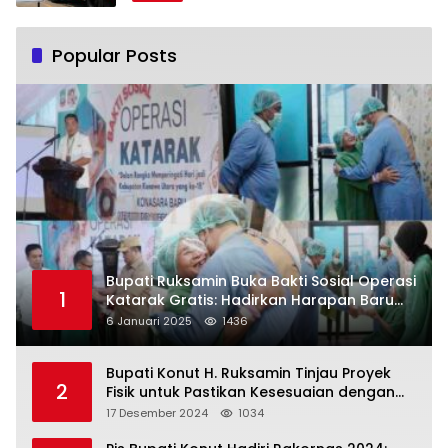
Popular Posts
Bupati Ruksamin Buka Bakti Sosial Operasi
1
Katarak Gratis: Hadirkan Harapan Baru
bagi Masyarakat Konut
6 Januari 2025
1436
Bupati Konut H. Ruksamin Tinjau Proyek
2
Fisik untuk Pastikan Kesesuaian dengan
Perencanaan
17 Desember 2024
1034