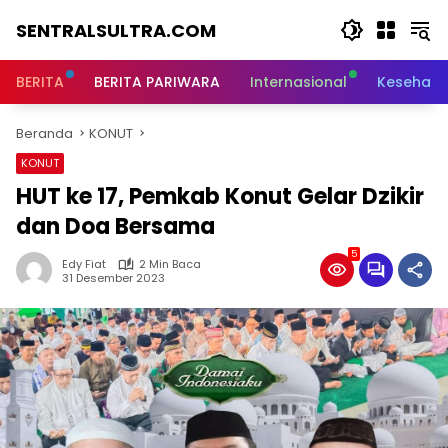
Langsung
SENTRALSULTRA.COM
ke
konten
BERITA
BERITA PARIWARA
Internasional
Kesehata
Beranda
KONUT
KONUT
HUT ke 17, Pemkab Konut Gelar Dzikir
dan Doa Bersama
5
Edy Fiat
2 Min Baca
31 Desember 2023