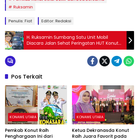
Ruksamin
Penulis: Fiat
Editor: Redaksi
H. Ruksamin Sumbang Satu Unit Mobil
Diacara Jalan Sehat Peringatan HUT Konut
ke 17
Pos Terkait
KONAWE UTARA
KONAWE UTARA
Pemkab Konut Raih
Ketua Dekranasda Konut
Penghargaan Ini dari
Raih Juara Favorit pada