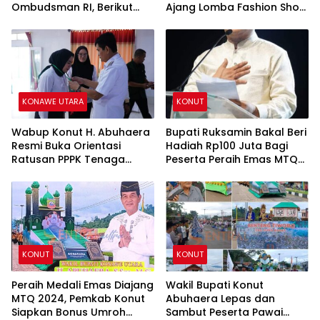
Ombudsman RI, Berikut
Ajang Lomba Fashion Show
Penjelasannya
Busana Tenun dan
Pameran Kerajinan Sultra
2024
KONAWE UTARA
KONUT
Wabup Konut H. Abuhaera
Bupati Ruksamin Bakal Beri
Resmi Buka Orientasi
Hadiah Rp100 Juta Bagi
Ratusan PPPK Tenaga
Peserta Peraih Emas MTQ
Kesehatan Formasi 2023
Tingkat Nasional
KONUT
KONUT
Peraih Medali Emas Diajang
Wakil Bupati Konut
MTQ 2024, Pemkab Konut
Abuhaera Lepas dan
Siapkan Bonus Umroh
Sambut Peserta Pawai