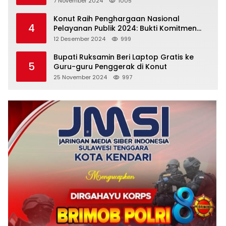
7 November 2024
1005
Konut Raih Penghargaan Nasional
4
Pelayanan Publik 2024: Bukti Komitmen
Menuju Pelayanan Prima
12 Desember 2024
999
Bupati Ruksamin Beri Laptop Gratis ke
5
Guru-guru Penggerak di Konut
25 November 2024
997