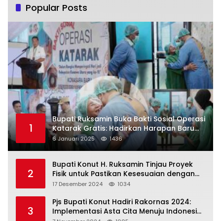
Popular Posts
Bupati Ruksamin Buka Bakti Sosial Operasi
1
Katarak Gratis: Hadirkan Harapan Baru
bagi Masyarakat Konut
6 Januari 2025
1436
Bupati Konut H. Ruksamin Tinjau Proyek
2
Fisik untuk Pastikan Kesesuaian dengan
Perencanaan
17 Desember 2024
1034
Pjs Bupati Konut Hadiri Rakornas 2024:
3
Implementasi Asta Cita Menuju Indonesia
Emas