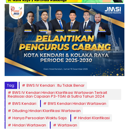
Tag:
BWS IV Kendari : Itu Tidak Benar
BWS IV Kendari Hindari Klarifikasi Wartawan Terkait
Realisasi dan Capaian P3-TGAI di Sultra Tahun 2024
BWS Kendari
BWS Kendari Hindari Wartawan
Dituding Hindari Klarifikasi Wartawan
Hanya Persoalan Waktu Saja
Hindari Klarifikasi
Hindari Wartawan
Wartawan