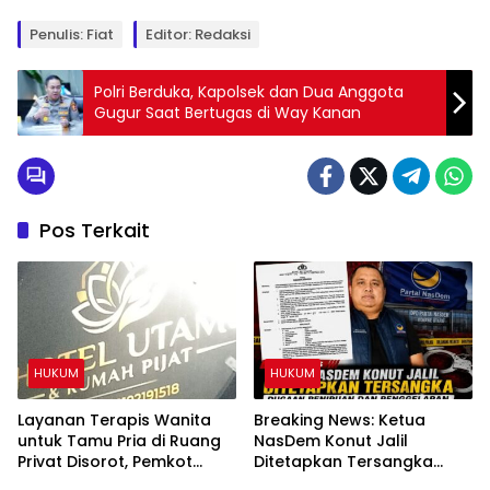
Penulis: Fiat
Editor: Redaksi
Polri Berduka, Kapolsek dan Dua Anggota
Gugur Saat Bertugas di Way Kanan
Pos Terkait
HUKUM
HUKUM
Layanan Terapis Wanita
Breaking News: Ketua
untuk Tamu Pria di Ruang
NasDem Konut Jalil
Privat Disorot, Pemkot
Ditetapkan Tersangka
Kendari Diminta Audit
Dugaan Penipuan dan