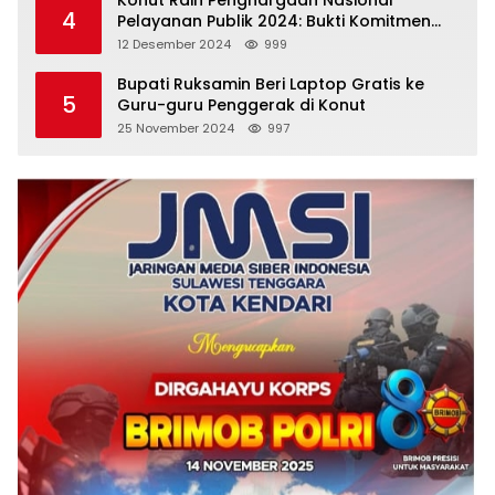
Konut Raih Penghargaan Nasional
4
Pelayanan Publik 2024: Bukti Komitmen
Menuju Pelayanan Prima
12 Desember 2024
999
Bupati Ruksamin Beri Laptop Gratis ke
5
Guru-guru Penggerak di Konut
25 November 2024
997