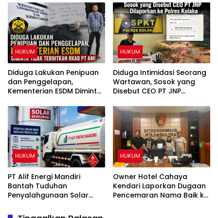
Perizinan Rumah Pijat Utami
Penggelapan
HUKUM
HUKUM
Diduga Lakukan Penipuan
Diduga Intimidasi Seorang
dan Penggelapan,
Wartawan, Sosok yang
Kementerian ESDM Diminta
Disebut CEO PT JNP
Tidak Terbitkan RKAB PT
Dilaporkan ke Polres
AMI
Kolaka
HUKUM
HUKUM
PT Alif Energi Mandiri
Owner Hotel Cahaya
Bantah Tuduhan
Kendari Laporkan Dugaan
Penyalahgunaan Solar
Pencemaran Nama Baik ke
Subsidi, Tegaskan Seluruh
Ditreskrimsus Polda Sultra
Operasional Sesuai
Terkait Tuduhan