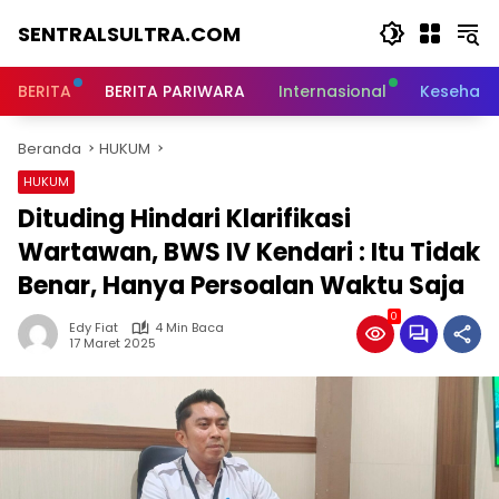
Langsung
SENTRALSULTRA.COM
ke
konten
BERITA
BERITA PARIWARA
Internasional
Kesehata
Beranda
HUKUM
HUKUM
Dituding Hindari Klarifikasi
Wartawan, BWS IV Kendari : Itu Tidak
Benar, Hanya Persoalan Waktu Saja
0
Edy Fiat
4 Min Baca
17 Maret 2025