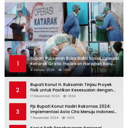
Bupati Ruksamin Buka Bakti Sosial Operasi
1
Katarak Gratis: Hadirkan Harapan Baru
bagi Masyarakat Konut
6 Januari 2025
1436
Bupati Konut H. Ruksamin Tinjau Proyek
2
Fisik untuk Pastikan Kesesuaian dengan
Perencanaan
17 Desember 2024
1034
Pjs Bupati Konut Hadiri Rakornas 2024:
3
Implementasi Asta Cita Menuju Indonesia
Emas
7 November 2024
1005