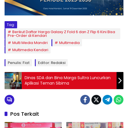
Tag:
Berikut Daftar Harga Galaxy Z Fold 6 dan Z Flip 6 Kini Bisa
Pre-Order di Kendari
Multi Media Mandiri
Multimedia
Multimedia Kendari
Penulis: Fiat
Editor: Redaksi
Dinas SDA dan Bina Marga Sultra Luncurkan
Aplikasi Teman Sibima
Pos Terkait