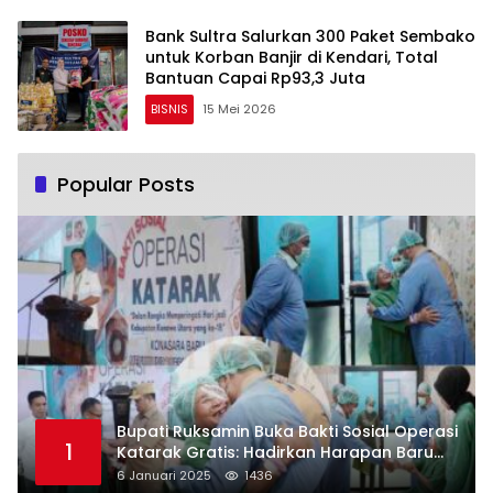
Bank Sultra Salurkan 300 Paket Sembako
untuk Korban Banjir di Kendari, Total
Bantuan Capai Rp93,3 Juta
BISNIS
15 Mei 2026
Popular Posts
Bupati Ruksamin Buka Bakti Sosial Operasi
1
Katarak Gratis: Hadirkan Harapan Baru
bagi Masyarakat Konut
6 Januari 2025
1436