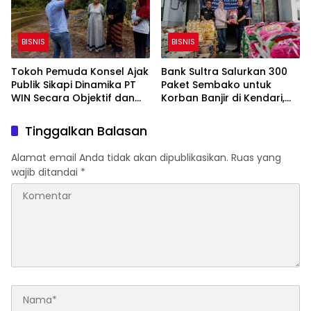
BISNIS
BISNIS
Tokoh Pemuda Konsel Ajak
Bank Sultra Salurkan 300
Publik Sikapi Dinamika PT
Paket Sembako untuk
WIN Secara Objektif dan
Korban Banjir di Kendari,
Utamakan Solusi
Total Bantuan Capai
Rp93,3 Juta
Tinggalkan Balasan
Alamat email Anda tidak akan dipublikasikan.
Ruas yang
wajib ditandai
*