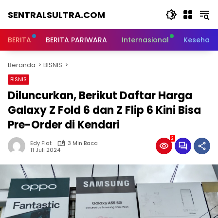
Langsung
SENTRALSULTRA.COM
ke
konten
BERITA
BERITA PARIWARA
Internasional
Kesehata
Beranda
BISNIS
BISNIS
Diluncurkan, Berikut Daftar Harga
Galaxy Z Fold 6 dan Z Flip 6 Kini Bisa
Pre-Order di Kendari
2
Edy Fiat
3 Min Baca
11 Juli 2024