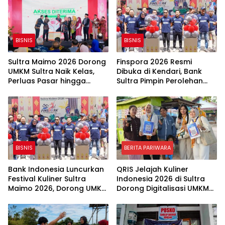
BISNIS
BISNIS
Sultra Maimo 2026 Dorong
Finspora 2026 Resmi
UMKM Sultra Naik Kelas,
Dibuka di Kendari, Bank
Perluas Pasar hingga
Sultra Pimpin Perolehan
Internasional
Medali dan Perkuat
Kolaborasi Industri
Keuangan
BISNIS
BERITA PARIWARA
Bank Indonesia Luncurkan
QRIS Jelajah Kuliner
Festival Kuliner Sultra
Indonesia 2026 di Sultra
Maimo 2026, Dorong UMKM
Dorong Digitalisasi UMKM
Naik Kelas dan Percepat
dan Pariwisata
Digitalisasi Ekonomi