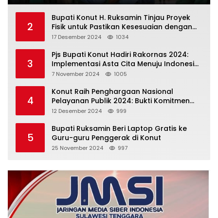
Bupati Konut H. Ruksamin Tinjau Proyek
2
Fisik untuk Pastikan Kesesuaian dengan
Perencanaan
17 Desember 2024
1034
Pjs Bupati Konut Hadiri Rakornas 2024:
3
Implementasi Asta Cita Menuju Indonesia
Emas
7 November 2024
1005
Konut Raih Penghargaan Nasional
4
Pelayanan Publik 2024: Bukti Komitmen
Menuju Pelayanan Prima
12 Desember 2024
999
Bupati Ruksamin Beri Laptop Gratis ke
5
Guru-guru Penggerak di Konut
25 November 2024
997