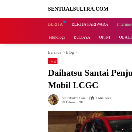
Langsung
SENTRALSULTRA.COM
ke
konten
BERITA
BERITA PARIWARA
Internasi
Teknologi
BUDAYA
OPINI
OLAH
Beranda
Blog
Blog
Daihatsu Santai Penju
Mobil LCGC
Sentralsultra.com
1 Min Baca
20 Februari 2018