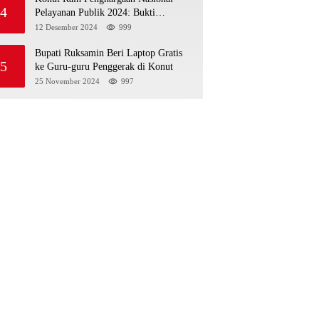
4
Pelayanan Publik 2024: Bukti
Komitmen Menuju Pelayanan Prima
12 Desember 2024
999
Bupati Ruksamin Beri Laptop Gratis
5
ke Guru-guru Penggerak di Konut
25 November 2024
997