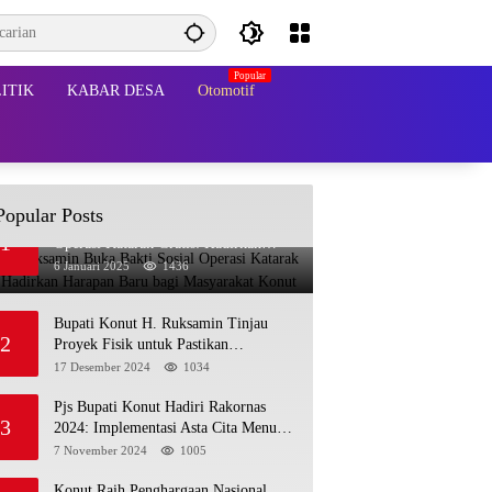
ITIK
KABAR DESA
Otomotif
Popular Posts
Bupati Ruksamin Buka Bakti Sosial
1
Operasi Katarak Gratis: Hadirkan
Harapan Baru bagi Masyarakat Konut
6 Januari 2025
1436
Bupati Konut H. Ruksamin Tinjau
2
Proyek Fisik untuk Pastikan
Kesesuaian dengan Perencanaan
17 Desember 2024
1034
Pjs Bupati Konut Hadiri Rakornas
3
2024: Implementasi Asta Cita Menuju
Indonesia Emas
7 November 2024
1005
Konut Raih Penghargaan Nasional