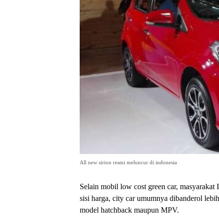
All new sirion resmi meluncur di indonesia
Selain mobil low cost green car, masyarakat 
sisi harga, city car umumnya dibanderol lebi
model hatchback maupun MPV.