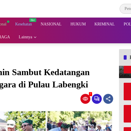
onal
Kesehatan
NASIONAL
HUKUM
KRIMINAL
POL
RAGA
Lainnya
min Sambut Kedatangan
ara di Pulau Labengki
7