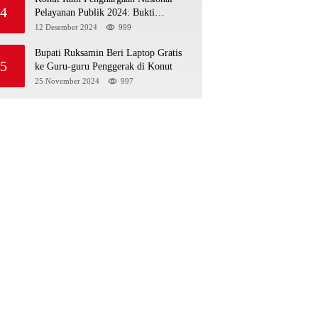
4
Pelayanan Publik 2024: Bukti
Komitmen Menuju Pelayanan Prima
12 Desember 2024
999
Bupati Ruksamin Beri Laptop Gratis
5
ke Guru-guru Penggerak di Konut
25 November 2024
997