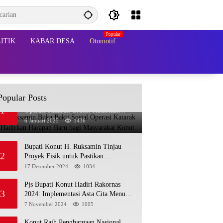
ITIK
KABAR DESA
Otomotif
Popular Posts
Bupati Ruksamin Buka Bakti Sosial
1
Operasi Katarak Gratis: Hadirkan
Harapan Baru bagi Masyarakat Konut
6 Januari 2025
1436
Bupati Konut H. Ruksamin Tinjau
2
Proyek Fisik untuk Pastikan
Kesesuaian dengan Perencanaan
17 Desember 2024
1034
Pjs Bupati Konut Hadiri Rakornas
3
2024: Implementasi Asta Cita Menuju
Indonesia Emas
7 November 2024
1005
Konut Raih Penghargaan Nasional