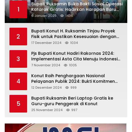
Bupati Ruksamin Buka Bakti Sosial Operasi
1
Katarak Gratis: Hadirkan Harapan Baru
bagi Masyarakat Konut
6 Januari 2025
1436
Bupati Konut H. Ruksamin Tinjau Proyek
2
Fisik untuk Pastikan Kesesuaian dengan
Perencanaan
17 Desember 2024
1034
Pjs Bupati Konut Hadiri Rakornas 2024:
3
Implementasi Asta Cita Menuju Indonesia
Emas
7 November 2024
1005
Konut Raih Penghargaan Nasional
4
Pelayanan Publik 2024: Bukti Komitmen
Menuju Pelayanan Prima
12 Desember 2024
999
Bupati Ruksamin Beri Laptop Gratis ke
5
Guru-guru Penggerak di Konut
25 November 2024
997