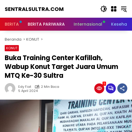
Langsung
SENTRALSULTRA.COM
ke
konten
BERITA
BERITA PARIWARA
Internasional
Kesehata
Beranda
KONUT
KONUT
Buka Training Center Kafillah,
Wabup Konut Target Juara Umum
MTQ Ke-30 Sultra
5
Edy Fiat
2 Min Baca
5 April 2024