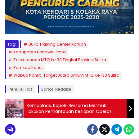
Tag:
Buka Training Center Kafillah
Kabupaten Konawe Utara
Pelaksanaan MTQ ke 30 Tingkat Provinsi Sultra
Pemkab Konut
Wabup Konut : Target Juara Umum MTQ Ke-30 Sultra
Penulis: Fiat
Editor: Redaksi
Kompolnas, Kapolri Bersama Menhub
Lakukan Pemantauan Kesiapan Operasi
Ketupat 2024 di Polda Jatim