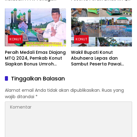
Kesehatan Formasi 2023
Tingkat Nasional
KONUT
KONUT
Peraih Medali Emas Diajang
Wakil Bupati Konut
MTQ 2024, Pemkab Konut
Abuhaera Lepas dan
Siapkan Bonus Umroh
Sambut Peserta Pawai
Gratis
Taaruf MTQ Tingkat
Provinsi
Tinggalkan Balasan
Alamat email Anda tidak akan dipublikasikan.
Ruas yang
wajib ditandai
*