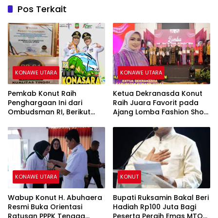
Pos Terkait
KONAWE UTARA
KONAWE UTARA
Pemkab Konut Raih
Ketua Dekranasda Konut
Penghargaan Ini dari
Raih Juara Favorit pada
Ombudsman RI, Berikut
Ajang Lomba Fashion Show
Penjelasannya
Busana Tenun dan
Pameran Kerajinan Sultra
2024
KONAWE UTARA
KONUT
Wabup Konut H. Abuhaera
Bupati Ruksamin Bakal Beri
Resmi Buka Orientasi
Hadiah Rp100 Juta Bagi
Ratusan PPPK Tenaga
Peserta Peraih Emas MTQ