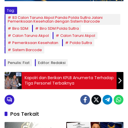
Tag:
83 Calon Taruna Akpol Panda Polda Sultra Jalani
Pemeriksaan Kesehatan dengan Sistem Barcode
Biro SDM
Biro SDM Polda Sultra
Calon Taruna Akpol
Calon Taruni Akpol
Pemeriksaan Kesehatan
Polda Sultra
Sistem Barcode
Penulis: Fiat
Editor: Redaksi
Kapolri dan Berikan KPLB Anumerta Terhadap
Tiga Personel Terbaiknya
Pos Terkait