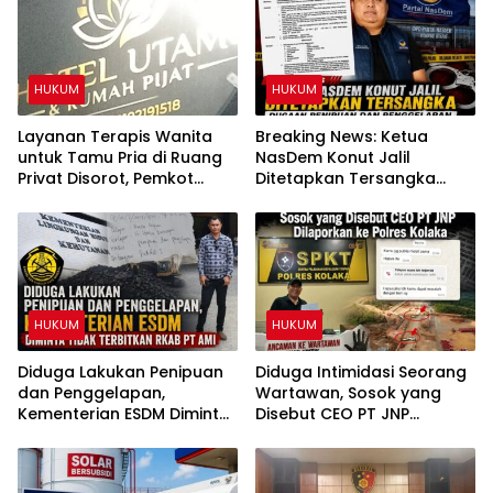
HUKUM
HUKUM
Layanan Terapis Wanita
Breaking News: Ketua
untuk Tamu Pria di Ruang
NasDem Konut Jalil
Privat Disorot, Pemkot
Ditetapkan Tersangka
Kendari Diminta Audit
Dugaan Penipuan dan
Perizinan Rumah Pijat Utami
Penggelapan
HUKUM
HUKUM
Diduga Lakukan Penipuan
Diduga Intimidasi Seorang
dan Penggelapan,
Wartawan, Sosok yang
Kementerian ESDM Diminta
Disebut CEO PT JNP
Tidak Terbitkan RKAB PT
Dilaporkan ke Polres
AMI
Kolaka