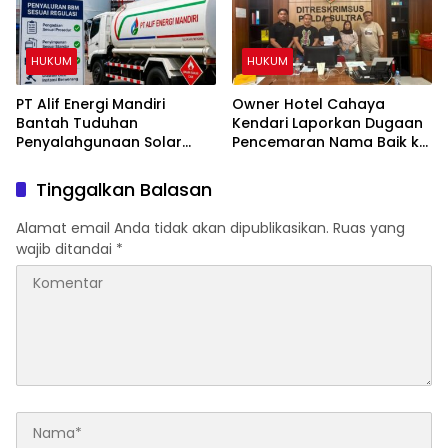
HUKUM
HUKUM
PT Alif Energi Mandiri
Owner Hotel Cahaya
Bantah Tuduhan
Kendari Laporkan Dugaan
Penyalahgunaan Solar
Pencemaran Nama Baik ke
Subsidi, Tegaskan Seluruh
Ditreskrimsus Polda Sultra
Operasional Sesuai
Terkait Tuduhan
Tinggalkan Balasan
Regulasi
Penganiayaan
Alamat email Anda tidak akan dipublikasikan.
Ruas yang
wajib ditandai
*