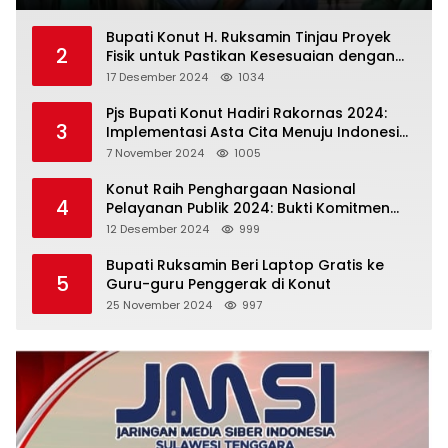
Bupati Konut H. Ruksamin Tinjau Proyek
2
Fisik untuk Pastikan Kesesuaian dengan
Perencanaan
17 Desember 2024
1034
Pjs Bupati Konut Hadiri Rakornas 2024:
3
Implementasi Asta Cita Menuju Indonesia
Emas
7 November 2024
1005
Konut Raih Penghargaan Nasional
4
Pelayanan Publik 2024: Bukti Komitmen
Menuju Pelayanan Prima
12 Desember 2024
999
Bupati Ruksamin Beri Laptop Gratis ke
5
Guru-guru Penggerak di Konut
25 November 2024
997