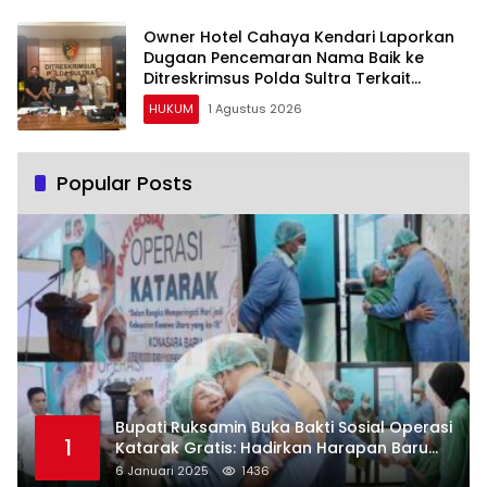
Owner Hotel Cahaya Kendari Laporkan
Dugaan Pencemaran Nama Baik ke
Ditreskrimsus Polda Sultra Terkait
Tuduhan Penganiayaan
HUKUM
1 Agustus 2026
Popular Posts
Bupati Ruksamin Buka Bakti Sosial Operasi
1
Katarak Gratis: Hadirkan Harapan Baru
bagi Masyarakat Konut
6 Januari 2025
1436