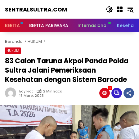
Langsung
SENTRALSULTRA.COM
ke
konten
BERITA
BERITA PARIWARA
Internasional
Kesehata
Beranda
HUKUM
HUKUM
83 Calon Taruna Akpol Panda Polda
Sultra Jalani Pemeriksaan
Kesehatan dengan Sistem Barcode
0
Edy Fiat
2 Min Baca
15 Maret 2025