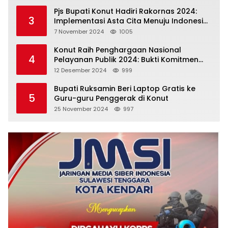
Pjs Bupati Konut Hadiri Rakornas 2024:
3
Implementasi Asta Cita Menuju Indonesia
Emas
7 November 2024
1005
Konut Raih Penghargaan Nasional
4
Pelayanan Publik 2024: Bukti Komitmen
Menuju Pelayanan Prima
12 Desember 2024
999
Bupati Ruksamin Beri Laptop Gratis ke
5
Guru-guru Penggerak di Konut
25 November 2024
997