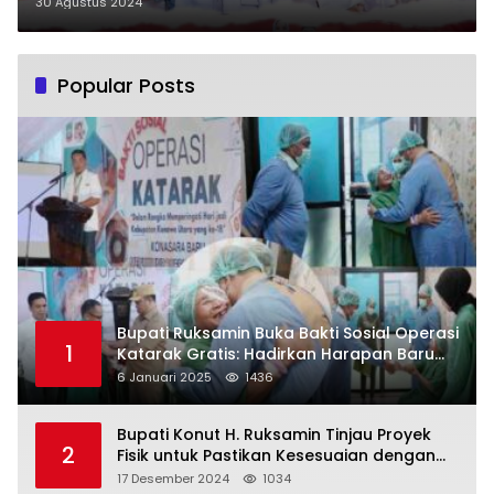
Deklarasi Cabub Bombana Andi
30 Agustus 2024
Nirwana – Heryanto
Popular Posts
Bupati Ruksamin Buka Bakti Sosial Operasi
1
Katarak Gratis: Hadirkan Harapan Baru
bagi Masyarakat Konut
6 Januari 2025
1436
Bupati Konut H. Ruksamin Tinjau Proyek
2
Fisik untuk Pastikan Kesesuaian dengan
Perencanaan
17 Desember 2024
1034