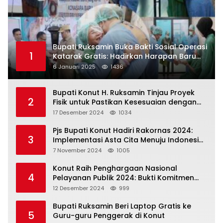
Bupati Ruksamin Buka Bakti Sosial Operasi
1
Katarak Gratis: Hadirkan Harapan Baru
bagi Masyarakat Konut
6 Januari 2025
1436
Bupati Konut H. Ruksamin Tinjau Proyek
2
Fisik untuk Pastikan Kesesuaian dengan
Perencanaan
17 Desember 2024
1034
Pjs Bupati Konut Hadiri Rakornas 2024:
3
Implementasi Asta Cita Menuju Indonesia
Emas
7 November 2024
1005
Konut Raih Penghargaan Nasional
4
Pelayanan Publik 2024: Bukti Komitmen
Menuju Pelayanan Prima
12 Desember 2024
999
Bupati Ruksamin Beri Laptop Gratis ke
5
Guru-guru Penggerak di Konut