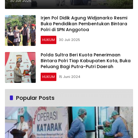
Mencetak Bintara Polri Profesional
30 Juli 2025
Irjen Pol Didik Agung Widjanarko Resmi
Buka Pendidikan Pembentukan Bintara
Polri di SPN Anggotoa
HUKUM
30 Juli 2025
Polda Sultra Beri Kuota Penerimaan
Bintara Polri Tiap Kabupaten Kota, Buka
Peluang Bagi Putra-Putri Daerah
HUKUM
15 Juni 2024
Popular Posts