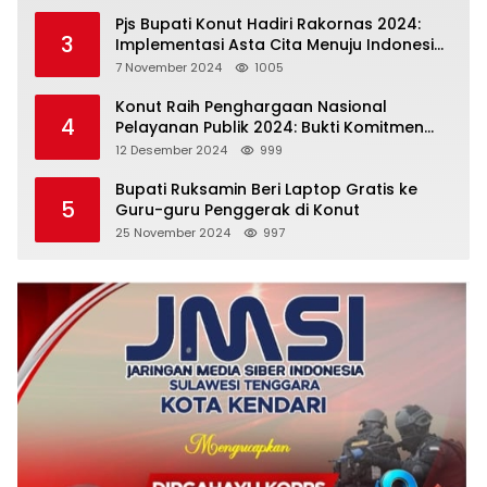
Pjs Bupati Konut Hadiri Rakornas 2024:
3
Implementasi Asta Cita Menuju Indonesia
Emas
7 November 2024
1005
Konut Raih Penghargaan Nasional
4
Pelayanan Publik 2024: Bukti Komitmen
Menuju Pelayanan Prima
12 Desember 2024
999
Bupati Ruksamin Beri Laptop Gratis ke
5
Guru-guru Penggerak di Konut
25 November 2024
997