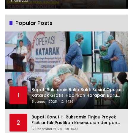
Bisa Dapat Bantuan Rehab
18 April 2024
Popular Posts
Bupati Ruksamin Buka Bakti Sosial Operasi
1
Katarak Gratis: Hadirkan Harapan Baru
bagi Masyarakat Konut
6 Januari 2025
1436
Bupati Konut H. Ruksamin Tinjau Proyek
2
Fisik untuk Pastikan Kesesuaian dengan
Perencanaan
17 Desember 2024
1034