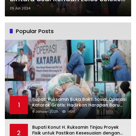
Pusat Taruni Akpol 2024
29 Juli 2024
Popular Posts
Bupati Ruksamin Buka Bakti Sosial Operasi
1
Katarak Gratis: Hadirkan Harapan Baru
bagi Masyarakat Konut
6 Januari 2025
1436
Bupati Konut H. Ruksamin Tinjau Proyek
2
Fisik untuk Pastikan Kesesuaian dengan