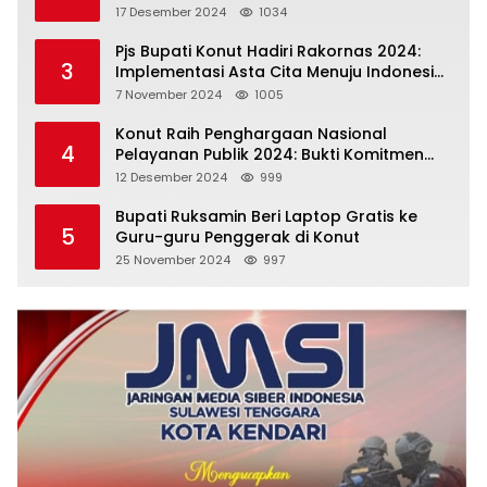
Perencanaan
17 Desember 2024
1034
Pjs Bupati Konut Hadiri Rakornas 2024:
3
Implementasi Asta Cita Menuju Indonesia
Emas
7 November 2024
1005
Konut Raih Penghargaan Nasional
4
Pelayanan Publik 2024: Bukti Komitmen
Menuju Pelayanan Prima
12 Desember 2024
999
Bupati Ruksamin Beri Laptop Gratis ke
5
Guru-guru Penggerak di Konut
25 November 2024
997