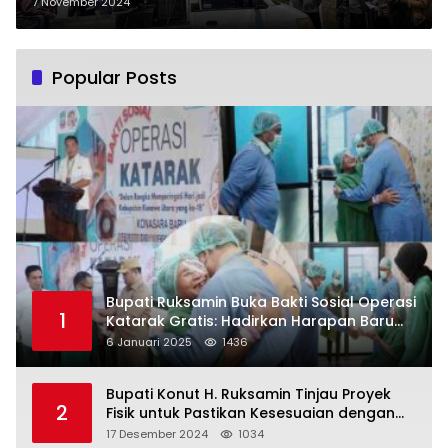
Komponen Alat Berat Dikawasan
7 November 2024
Berikat PT OSS
Popular Posts
Bupati Ruksamin Buka Bakti Sosial Operasi
1
Katarak Gratis: Hadirkan Harapan Baru
bagi Masyarakat Konut
6 Januari 2025
1436
Bupati Konut H. Ruksamin Tinjau Proyek
2
Fisik untuk Pastikan Kesesuaian dengan
Perencanaan
17 Desember 2024
1034