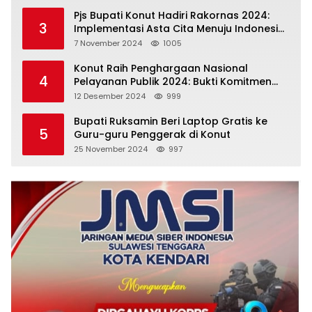
Pjs Bupati Konut Hadiri Rakornas 2024:
3
Implementasi Asta Cita Menuju Indonesia
Emas
7 November 2024
1005
Konut Raih Penghargaan Nasional
4
Pelayanan Publik 2024: Bukti Komitmen
Menuju Pelayanan Prima
12 Desember 2024
999
Bupati Ruksamin Beri Laptop Gratis ke
5
Guru-guru Penggerak di Konut
25 November 2024
997