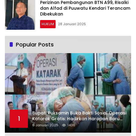
Perizinan Pembangunan BTN A99, Risalki
dan Alfad di Puuwatu Kendari Terancam
Dibekukan
HUKUM
28 Januari 2025
Popular Posts
Bupati Ruksamin Buka Bakti Sosial Operasi
1
Katarak Gratis: Hadirkan Harapan Baru
bagi Masyarakat Konut
6 Januari 2025
1436