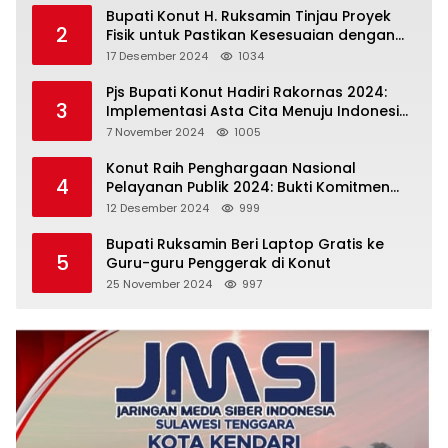
Bupati Konut H. Ruksamin Tinjau Proyek
2
Fisik untuk Pastikan Kesesuaian dengan
Perencanaan
17 Desember 2024
1034
Pjs Bupati Konut Hadiri Rakornas 2024:
3
Implementasi Asta Cita Menuju Indonesia
Emas
7 November 2024
1005
Konut Raih Penghargaan Nasional
4
Pelayanan Publik 2024: Bukti Komitmen
Menuju Pelayanan Prima
12 Desember 2024
999
Bupati Ruksamin Beri Laptop Gratis ke
5
Guru-guru Penggerak di Konut
25 November 2024
997