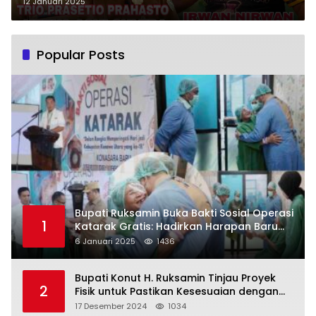
12 Januari 2025
Popular Posts
Bupati Ruksamin Buka Bakti Sosial Operasi
1
Katarak Gratis: Hadirkan Harapan Baru
bagi Masyarakat Konut
6 Januari 2025
1436
Bupati Konut H. Ruksamin Tinjau Proyek
2
Fisik untuk Pastikan Kesesuaian dengan
Perencanaan
17 Desember 2024
1034