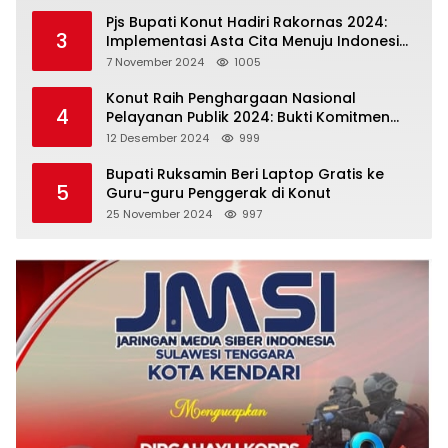
Pjs Bupati Konut Hadiri Rakornas 2024:
3
Implementasi Asta Cita Menuju Indonesia
Emas
7 November 2024
1005
Konut Raih Penghargaan Nasional
4
Pelayanan Publik 2024: Bukti Komitmen
Menuju Pelayanan Prima
12 Desember 2024
999
Bupati Ruksamin Beri Laptop Gratis ke
5
Guru-guru Penggerak di Konut
25 November 2024
997