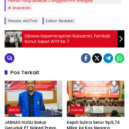
Pemilu Yang Libatkan 3 Anggota PPK Wangsel
Wakatobi
Penulis: AN/Fiat
Editor: Redaksi
Dibawa Kepemimpinan Ruksamin, Pemkab
Konut Sabet WTP ke 7
Pos Terkait
BERITA
HUKUM
JARNAS HUDLI Bakal
Kejati Sultra Setor Rp9,74
Geruduk PT Naked Press,
Miliar ke Kas Negara,