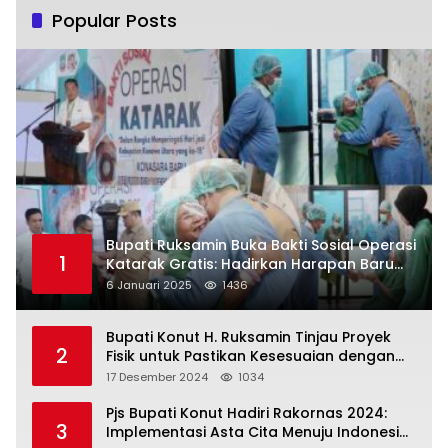
Popular Posts
Bupati Ruksamin Buka Bakti Sosial Operasi
1
Katarak Gratis: Hadirkan Harapan Baru
bagi Masyarakat Konut
6 Januari 2025
1436
Bupati Konut H. Ruksamin Tinjau Proyek
2
Fisik untuk Pastikan Kesesuaian dengan
Perencanaan
17 Desember 2024
1034
Pjs Bupati Konut Hadiri Rakornas 2024:
3
Implementasi Asta Cita Menuju Indonesia