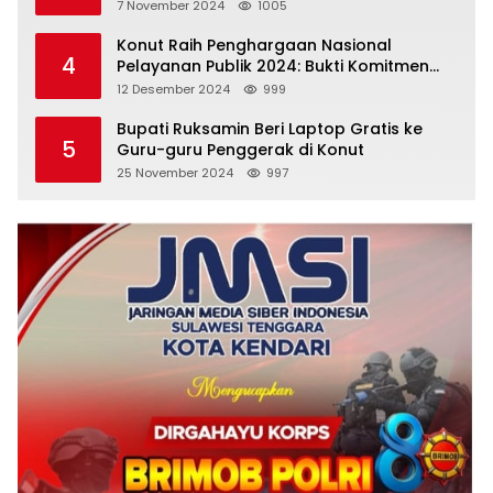
Emas
7 November 2024
1005
Konut Raih Penghargaan Nasional
4
Pelayanan Publik 2024: Bukti Komitmen
Menuju Pelayanan Prima
12 Desember 2024
999
Bupati Ruksamin Beri Laptop Gratis ke
5
Guru-guru Penggerak di Konut
25 November 2024
997