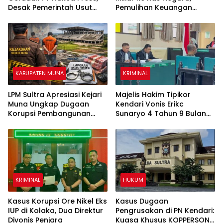
Desak Pemerintah Usut
Pemulihan Keuangan
Dugaan Pelanggaran
Negara Semester I 2026
Ketenagakerjaan
Capai Rp11,54 Miliar
KABUPATEN MUNA
KRIMINAL
LPM Sultra Apresiasi Kejari
Majelis Hakim Tipikor
Muna Ungkap Dugaan
Kendari Vonis Erikc
Korupsi Pembangunan
Sunaryo 4 Tahun 9 Bulan
Stadion Motewe Raha
Penjara
KRIMINAL
HUKUM
Kasus Korupsi Ore Nikel Eks
Kasus Dugaan
IUP di Kolaka, Dua Direktur
Pengrusakan di PN Kendari:
Divonis Penjara
Kuasa Khusus KOPPERSON