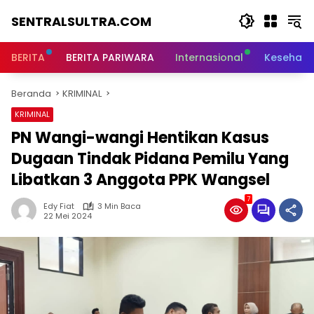
Langsung
SENTRALSULTRA.COM
ke
konten
BERITA
BERITA PARIWARA
Internasional
Kesehata
Beranda
KRIMINAL
KRIMINAL
PN Wangi-wangi Hentikan Kasus
Dugaan Tindak Pidana Pemilu Yang
Libatkan 3 Anggota PPK Wangsel
7
Edy Fiat
3 Min Baca
22 Mei 2024